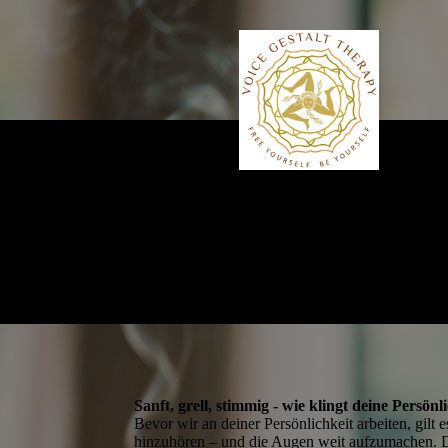
Sanft, grell, stimmig - wie klingt deine Persönl
Bevor wir an deiner Persönlichkeit arbeiten, gilt 
hinzuhören – und die Augen weit aufzumachen. D