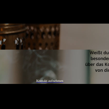
Weißt du
besonder
über das Ko
von di
Kontakt aufnehmen