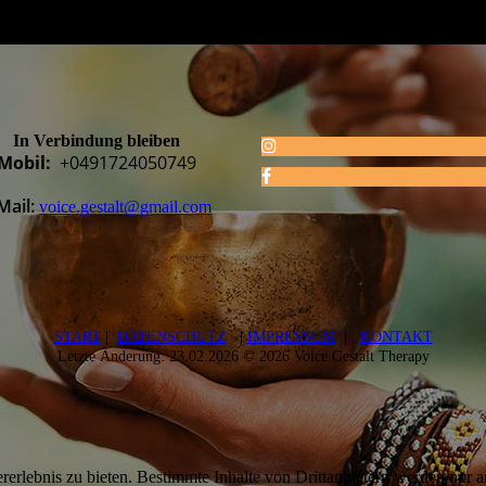
In Verbindung bleiben
Mobil:
+0491724050749
Mail:
voice.gestalt@gmail.com
START
|
DATENSCHUTZ
|
IMPRESSUM
|
KONTAKT
Letzte Änderung: 23.02.2026 © 2026 Voice Gestalt Therapy
lebnis zu bieten. Bestimmte Inhalte von Drittanbietern werden nur ang