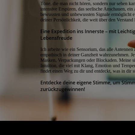
Töne, die man nicht hören, sondern nur sehen ka
intensive Erspüren, das seelische Anschauen, ei
bewussten und unbewussten Signale ermöglicht 
deiner Persönlichkeit, die weit über den Verstand
Eine Expedition ins Innerste – mit Leichti
Lebensfreude
Ich arbeite wie ein Sensorium, das alle Antennen 
empathisch in deiner Ganzheit wahrzunehmen. Je
Masken, Verpackungen oder Blockaden. Meine siz
Intuition, die viel mit Klang, Emotion und Tempe
findet einen Weg zu dir und entdeckt, was in dir s
Entdecke deine eigene Stimme, um Stimm
zurückzugewinnen!