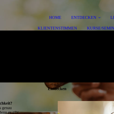
HOME
ENTDECKEN
L
KLIENTENSTIMMEN
KURSE/SEMI
Entdecken
ichkeit?
es genau
enn es gibt