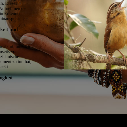
nn. Dieses
n Aufnehmen der
ein Erkennen
 hinausgeht.
gkeit und
ausfährt, um dich
nseits von
ilianische
rament zu tun hat,
teckt.
igkeit