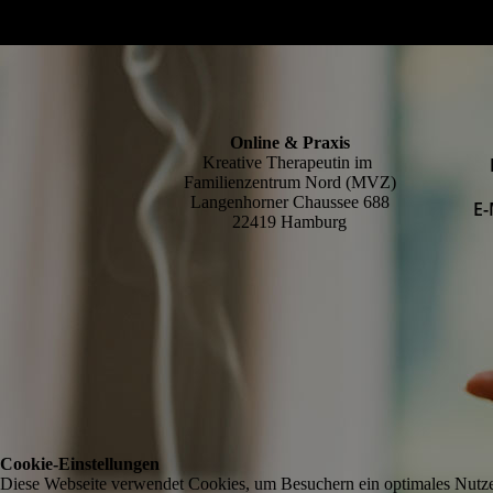
Online & Praxis
Kreative Therapeutin im
Familienzentrum Nord (MVZ)
Langenhorner Chaussee 688
E-
22419 Hamburg
Cookie-Einstellungen
Diese Webseite verwendet Cookies, um Besuchern ein optimales Nutzerer